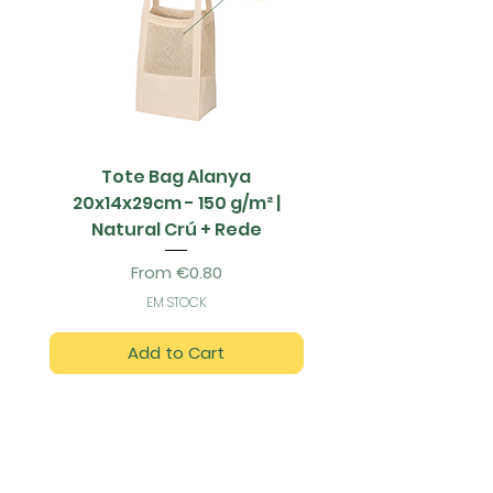
Tote Bag Alanya
Saco Papel - 42x1
20x14x29cm - 150 g/m² |
Natural Crú + Rede
Sale Price
From
€0.80
EM STOCK
Add to Cart