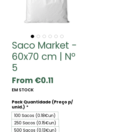
Saco Market -
60x70 cm | Nº
5
Sale
From
€0.11
Price
EM STOCK
Pack Quantidade (Preço p/
unid.)
*
100 Sacos (0.18€un)
250 Sacos (0.15€un)
500 Sacos (0.13€un)