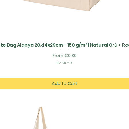
te Bag Alanya 20x14x29cm - 150 g/m² | Natural Crú + R
Sale Price
From
€0.80
EM STOCK
Add to Cart
tos