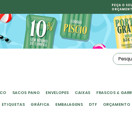
PEÇA O SE
ORÇAMEN
ICO
SACOS PANO
ENVELOPES
CAIXAS
FRASCOS & GAR
ETIQUETAS
GRÁFICA
EMBALAGENS
DTF
ORÇAMENTO