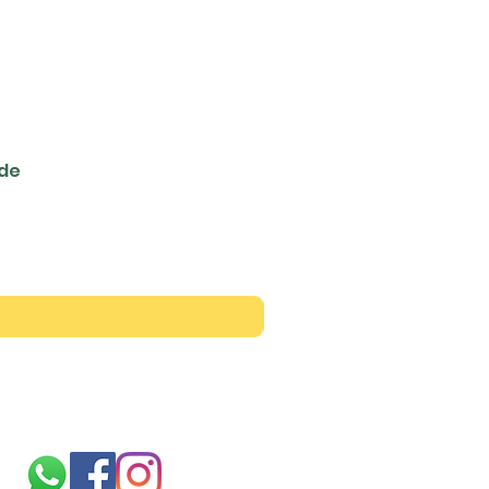
ede
Siga-nos