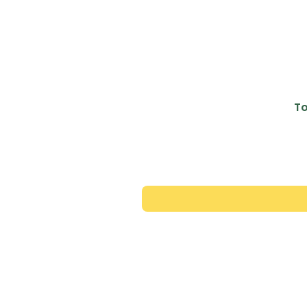
To
Contac
+351 913 446 343