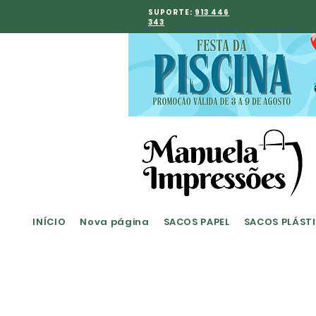
SUPORTE:
913 446
343
INÍCIO
Nova página
SACOS PAPEL
SACOS PLÁST