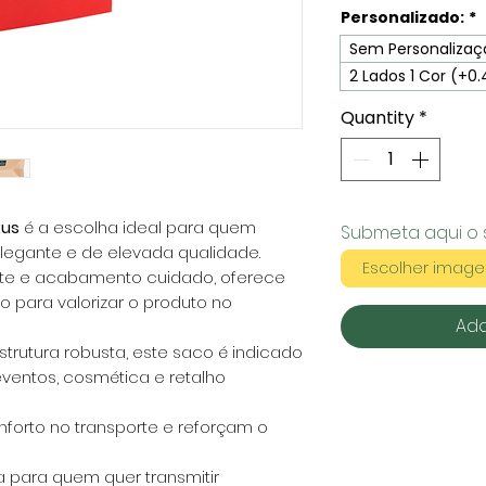
Personalizado:
*
Sem Personalizaç
2 Lados 1 Cor (+0
Quantity
*
xus
é a escolha ideal para quem
Submeta aqui o 
egante e de elevada qualidade.
Escolher imag
nte e acabamento cuidado, oferece
to para valorizar o produto no
Add
rutura robusta, este saco é indicado
eventos, cosmética e retalho
nforto no transporte e reforçam o
a para quem quer transmitir