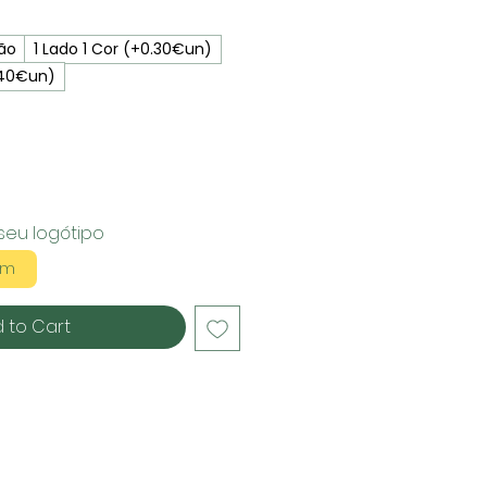
ão
1 Lado 1 Cor (+0.30€un)
.40€un)
seu logótipo
em
 to Cart