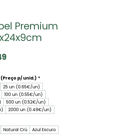
pel Premium
0x24x9cm
Sale
49
Price
(Preço p/ unid.)
*
25 un (0.65€/un)
100 un (0.55€/un)
)
500 un (0.52€/un)
n)
2000 un (0.49€/un)
Natural Crú
Azul Escuro