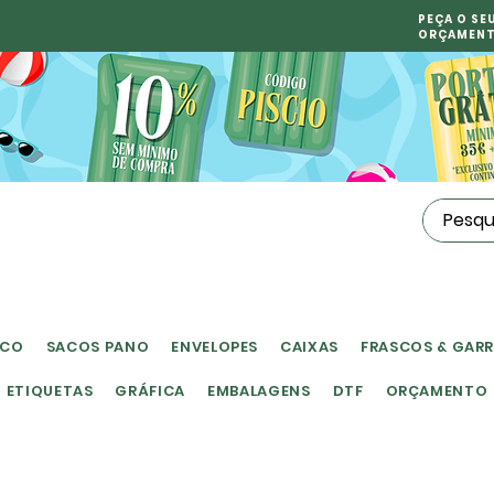
PEÇA O SE
ORÇAMEN
ICO
SACOS PANO
ENVELOPES
CAIXAS
FRASCOS & GAR
ETIQUETAS
GRÁFICA
EMBALAGENS
DTF
ORÇAMENTO