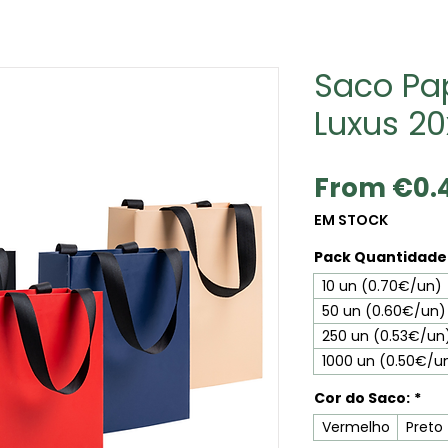
Saco Pa
Luxus 2
From
€0.
EM STOCK
Pack Quantidade 
10 un (0.70€/un)
50 un (0.60€/un)
250 un (0.53€/un
1000 un (0.50€/u
Cor do Saco:
*
Vermelho
Preto