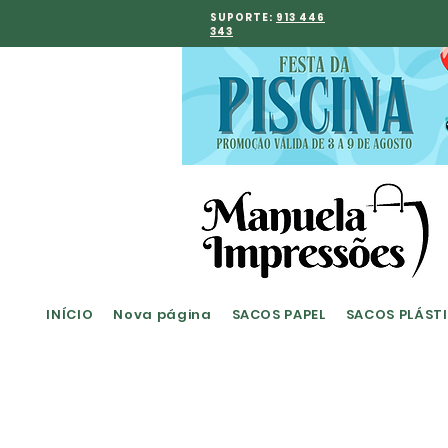
SUPORTE:
913 446
343
INÍCIO
Nova página
SACOS PAPEL
SACOS PLÁST