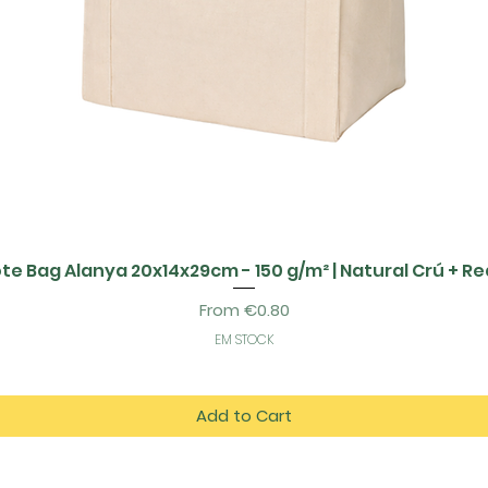
te Bag Alanya 20x14x29cm - 150 g/m² | Natural Crú + R
Sale Price
From
€0.80
EM STOCK
Add to Cart