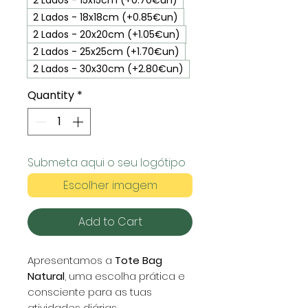
2 Lados - 18x18cm (+0.85€un)
2 Lados - 20x20cm (+1.05€un)
2 Lados - 25x25cm (+1.70€un)
2 Lados - 30x30cm (+2.80€un)
Quantity
*
Submeta aqui o seu logótipo
Escolher imagem
Add to Cart
Apresentamos a
Tote Bag
Natural
, uma escolha prática e
consciente para as tuas
atividades diárias.