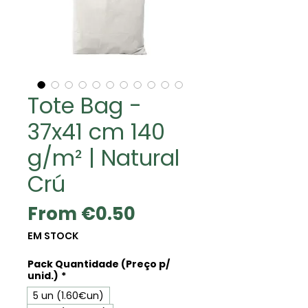
Tote Bag -
37x41 cm 140
g/m² | Natural
Crú
Sale
From
€0.50
Price
EM STOCK
Pack Quantidade (Preço p/
unid.)
*
5 un (1.60€un)