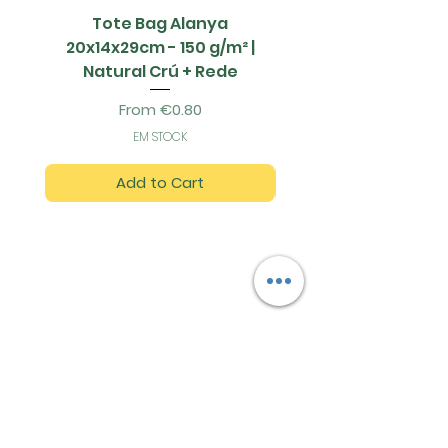
Tote Bag Alanya
Saco Papel - 42x1
20x14x29cm - 150 g/m² |
Natural Crú + Rede
Sale Price
From
€0.80
EM STOCK
Add to Cart