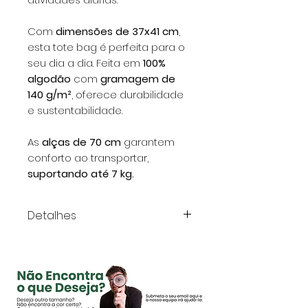
Com
dimensões de 37x41 cm
,
esta tote bag é perfeita para o
seu dia a dia. Feita em
100%
algodão
com
gramagem de
140 g/m²
, oferece durabilidade
e sustentabilidade.
As
alças de 70 cm
garantem
conforto ao transportar,
suportando até 7 kg.
Detalhes
Material:
100% algodão
Gramagem:
140 g/m²
Alças:
70 cm de
comprimento
Capacidade de carga:
até 7