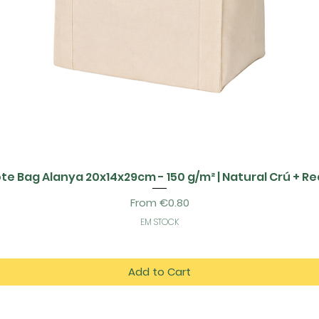
te Bag Alanya 20x14x29cm - 150 g/m² | Natural Crú + R
Sale Price
From
€0.80
EM STOCK
Add to Cart