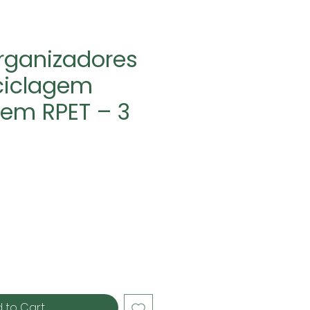
rganizadores
ciclagem
 em RPET – 3
e
 to Cart