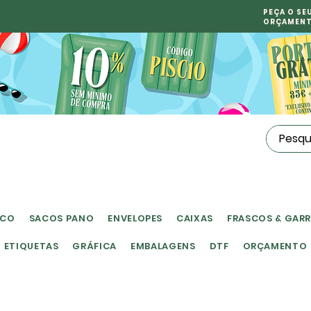
PEÇA O SE
ORÇAMEN
ICO
SACOS PANO
ENVELOPES
CAIXAS
FRASCOS & GAR
ETIQUETAS
GRÁFICA
EMBALAGENS
DTF
ORÇAMENTO