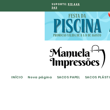
SUPORTE:
913 446
343
INÍCIO
Nova página
SACOS PAPEL
SACOS PLÁST