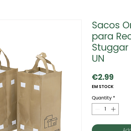
Sacos O
para Re
Stuggar
UN
Pric
€2.99
EM STOCK
Quantity
*
Add