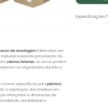
Especificações T
Medidas
: 45 x 23 
Materiais
: Poliés
Laterais dos Sac
sacos de reciclagem
fabricados em
material resistente proveniente da
 Com
velcros laterais
, os sacos podem
manterem-se organizados durante o
m ícones específicos para
plástico
,
tando a separação dos resíduos em
lças reforçadas e dimensões de
ionalidade, durabilidade e