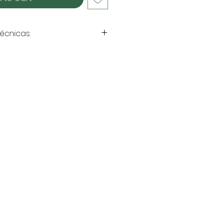
écnicas:
x 23 cm
ter RPET laminado
os
: Velcro