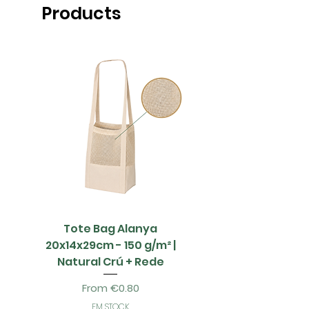
Products
Tote Bag Alanya
Saco Papel - 42x1
20x14x29cm - 150 g/m² |
Natural Crú + Rede
Sale Price
From
€0.80
EM STOCK