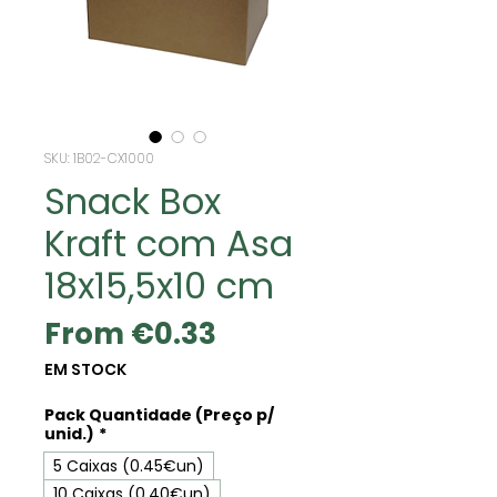
SKU: 1B02-CX1000
Snack Box
Kraft com Asa
18x15,5x10 cm
Sale
From
€0.33
Price
EM STOCK
Pack Quantidade (Preço p/
unid.)
*
5 Caixas (0.45€un)
10 Caixas (0.40€un)