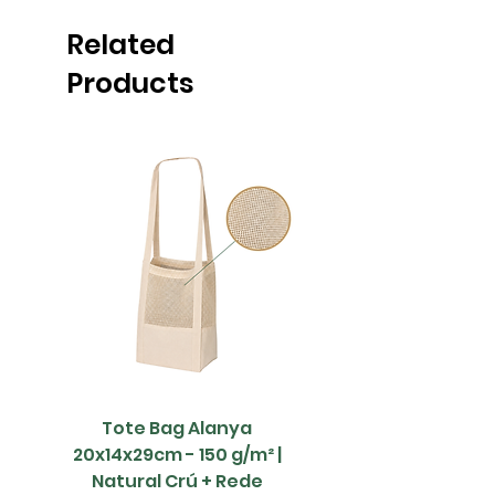
Related
Products
Tote Bag Alanya
Saco Papel - 42x1
20x14x29cm - 150 g/m² |
Natural Crú + Rede