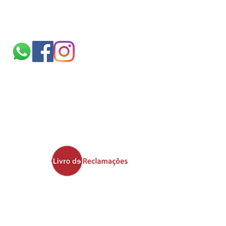
Siga-nos
Sobre
nós
TERMOS E CONDIÇÕES
politica de cookies
Ficheiros validos para
impressão
Área de upload