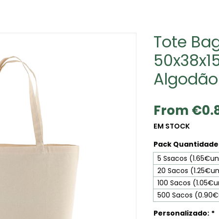
Tote Bag
50x38x1
Algodão
From
€0.
EM STOCK
Pack Quantidade 
5 Ssacos (1.65€un
20 Sacos (1.25€u
100 Sacos (1.05€u
500 Sacos (0.90
Personalizado:
*