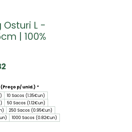
 Osturi L -
5cm | 100%
Sale
82
Price
(Preço p/ unid.)
*
)
10 Sacos (1.35€un)
n)
50 Sacos (1.12€un)
n)
250 Sacos (0.95€un)
€un)
1000 Sacos (0.82€un)