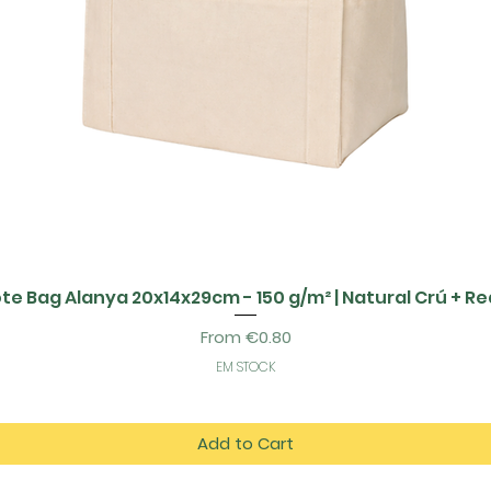
te Bag Alanya 20x14x29cm - 150 g/m² | Natural Crú + R
Sale Price
From
€0.80
EM STOCK
Add to Cart