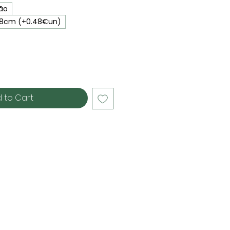
ão
x18cm (+0.48€un)
 to Cart