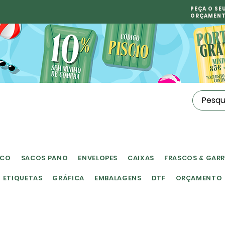
PEÇA O SE
ORÇAMEN
ICO
SACOS PANO
ENVELOPES
CAIXAS
FRASCOS & GAR
ETIQUETAS
GRÁFICA
EMBALAGENS
DTF
ORÇAMENTO