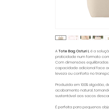
A
Tote Bag Osturi L
é a soluçã
praticidade num formato co
Com dimensões equilibradas 
capacidade adicional face a
leveza ou conforto no transpo
Produzida em 100% algodão, d
acabamento natural, tornando-
sustentável aos sacos descar
É perfeita para pequenos obje