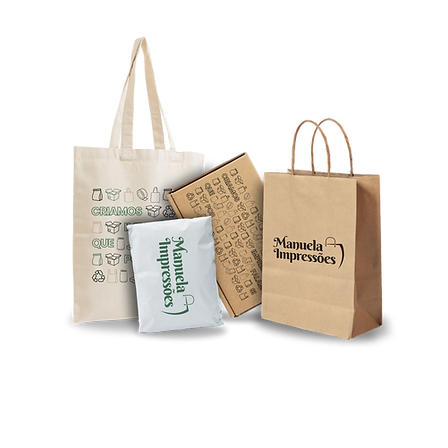
tos
es.com
azém D
* aos preços apresentados no nosso site acresce o IVA em vigor
©2026 por MANUELA IMPRESSÕES - EMBALAGENS