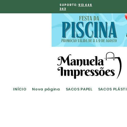
SUPORTE:
913 446
343
INÍCIO
Nova página
SACOS PAPEL
SACOS PLÁST