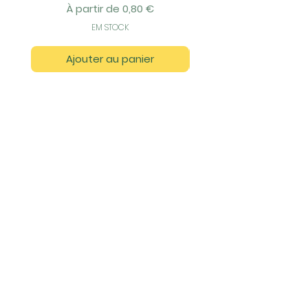
Prix promotionnel
À partir de
0,80 €
EM STOCK
Ajouter au panier