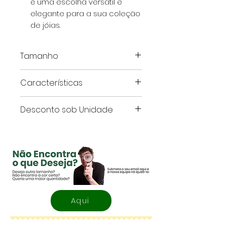
é uma escolha versátil e
elegante para a sua coleção
de jóias.
Tamanho
Este artigo é apresentado em
Características
centímetros.
Cor:
Kraft
Desconto sob Unidade
Tamanho:
5x5 cm
Quantidade
Preço
Redução*
de Caixas
por
Unidade
(€)
1
0,85
Aqui
6
0,65
-23,5%