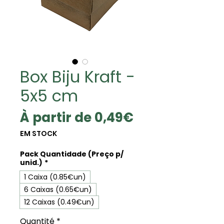
Box Biju Kraft -
5x5 cm
Prix
À partir de
0,49€
promotionne
EM STOCK
Pack Quantidade (Preço p/
unid.)
*
1 Caixa (0.85€un)
6 Caixas (0.65€un)
12 Caixas (0.49€un)
Quantité
*