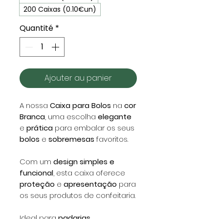
200 Caixas (0.10€un)
Quantité
*
Ajouter au panier
A nossa
Caixa para Bolos
na
cor
Branca
, uma escolha
elegante
e
prática
para embalar os seus
bolos
e
sobremesas
favoritos.
Com um
design simples e
funcional
, esta caixa oferece
proteção
e
apresentação
para
os seus produtos de confeitaria.
Ideal para
padarias
,