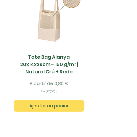
Tote Bag Alanya
Saco Papel - 42x1
20x14x29cm - 150 g/m² |
Natural Crú + Rede
Prix promotionnel
À partir de
0,80 €
EM STOCK
Ajouter au panier