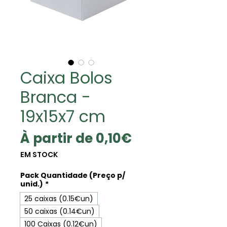
Caixa Bolos
Branca -
19x15x7 cm
Prix
À partir de
0,10€
promotionnel
EM STOCK
Pack Quantidade (Preço p/
unid.)
*
25 caixas (0.15€un)
50 caixas (0.14€un)
100 Caixas (0.12€un)