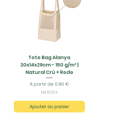
Tote Bag Alanya
Saco Papel - 42x1
20x14x29cm - 150 g/m² |
Natural Crú + Rede
Prix promotionnel
À partir de
0,80 €
EM STOCK
Ajouter au panier