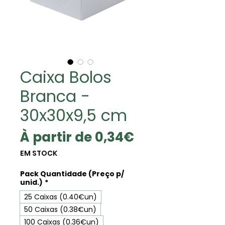
Caixa Bolos
Branca -
30x30x9,5 cm
Prix
À partir de
0,34€
promotionne
EM STOCK
Pack Quantidade (Preço p/
unid.)
*
25 Caixas (0.40€un)
50 Caixas (0.38€un)
100 Caixas (0.36€un)