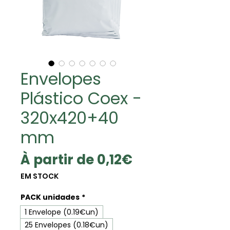
Envelopes
Plástico Coex -
320x420+40
mm
Prix
À partir de
0,12€
promotionnel
EM STOCK
PACK unidades
*
1 Envelope (0.19€un)
25 Envelopes (0.18€un)