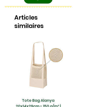
Articles
similaires
Tote Bag Alanya
Saco Papel - 42x1
20x14x29cm - 150 g/m² |