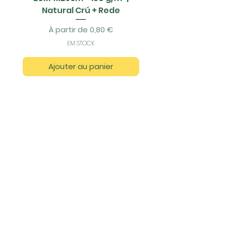
Natural Crú + Rede
Prix promotionnel
À partir de
0,80 €
EM STOCK
Ajouter au panier