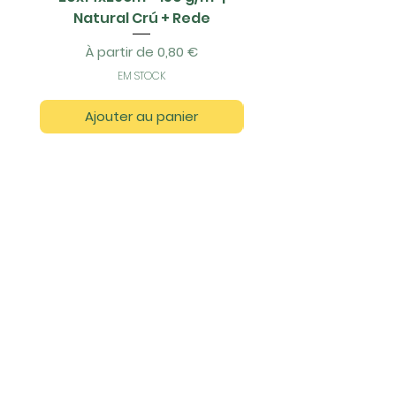
Natural Crú + Rede
Prix promotionnel
À partir de
0,80 €
EM STOCK
Ajouter au panier