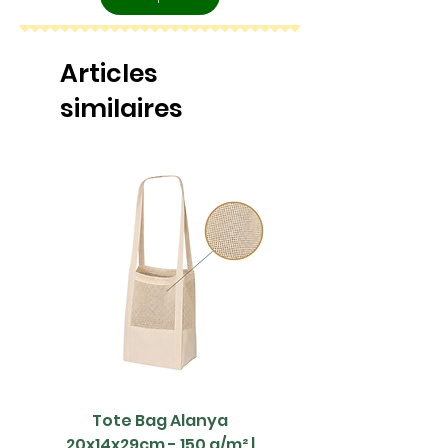
Articles
similaires
Tote Bag Alanya
Saco Papel - 42x1
20x14x29cm - 150 g/m² |