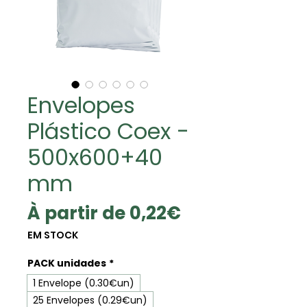
Envelopes
Plástico Coex -
500x600+40
mm
Prix
À partir de
0,22€
promotionne
EM STOCK
PACK unidades
*
1 Envelope (0.30€un)
25 Envelopes (0.29€un)