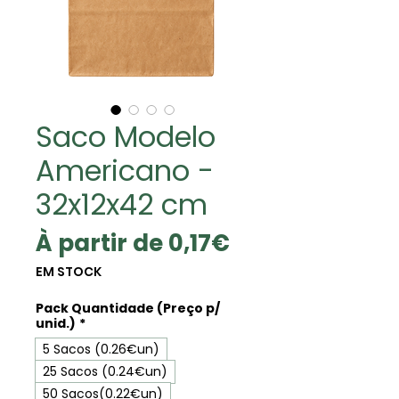
Saco Modelo
Americano -
32x12x42 cm
Prix
À partir de
0,17€
promotionnel
EM STOCK
Pack Quantidade (Preço p/
unid.)
*
5 Sacos (0.26€un)
25 Sacos (0.24€un)
50 Sacos(0.22€un)