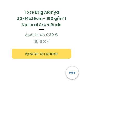
Tote Bag Alanya
Saco Papel - 42x1
20x14x29cm - 150 g/m² |
Natural Crú + Rede
Prix promotionnel
À partir de
0,80 €
EM STOCK
Ajouter au panier