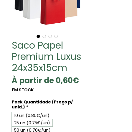
Saco Papel
Premium Luxus
24x35x15cm
Prix
À partir de
0,60€
promotionne
EM STOCK
Pack Quantidade (Preço p/
unid.)
*
10 un (0.80€/un)
25 un (0.75€/un)
50 un (0.70€/un)