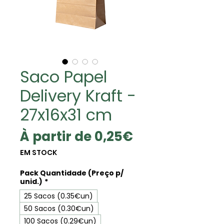
Saco Papel
Delivery Kraft -
27x16x31 cm
Prix
À partir de
0,25€
promotionne
EM STOCK
Pack Quantidade (Preço p/
unid.)
*
25 Sacos (0.35€un)
50 Sacos (0.30€un)
100 Sacos (0.29€un)