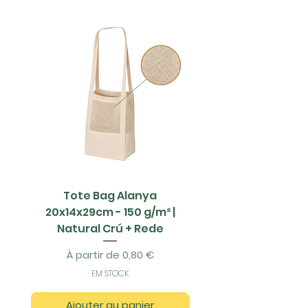
Tote Bag Alanya
Saco Papel - 42x1
20x14x29cm - 150 g/m² |
Natural Crú + Rede
Prix promotionnel
À partir de
0,80 €
EM STOCK
Ajouter au panier