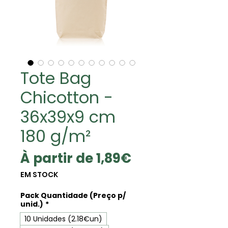
Tote Bag
Chicotton -
36x39x9 cm
180 g/m²
Prix
À partir de
1,89€
promotionnel
EM STOCK
Pack Quantidade (Preço p/
unid.)
*
10 Unidades (2.18€un)