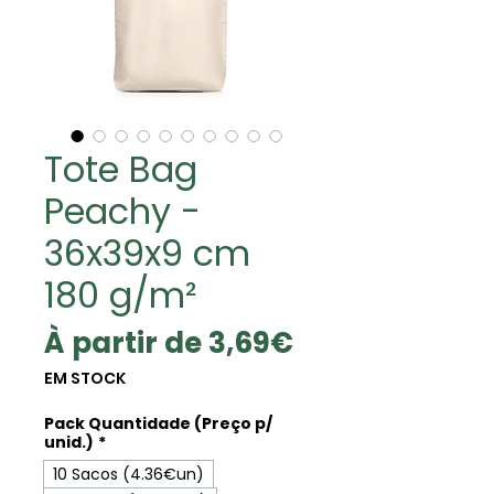
Tote Bag
Peachy -
36x39x9 cm
180 g/m²
Prix
À partir de
3,69€
promotionne
EM STOCK
Pack Quantidade (Preço p/
unid.)
*
10 Sacos (4.36€un)