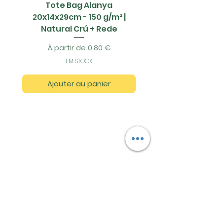
Tote Bag Alanya
Saco Papel - 42x1
20x14x29cm - 150 g/m² |
Natural Crú + Rede
Prix promotionnel
À partir de
0,80 €
EM STOCK
Ajouter au panier