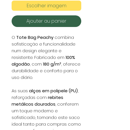
Escolher imagem
Ajouter au panier
O
Tote Bag Peachy
combina
sofisticação e funcionalidade
num design elegante e
resistente. Fabricado em
100%
algodão
, com
180 g/m²
, oferece
durabilidade e conforto para o
uso diário.
As suas
alças em polipele (PU)
,
reforçadas com
rebites
metálicos dourados
, conferem
um toque moderno e
sofisticado, tornando este saco
ideal tanto para compras como