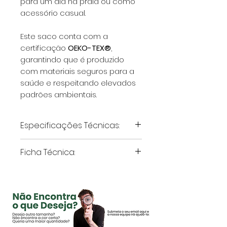
para um dia na praia ou como
acessório casual.
Este saco conta com a
certificação
OEKO-TEX®
,
garantindo que é produzido
com materiais seguros para a
saúde e respeitando elevados
padrões ambientais.
Especificações Técnicas:
Material:
100% Algodão
Ficha Técnica:
(certificado Oeko-Tex)
Gramagem:
180 g/m²
Produto fabricado
Dimensões:
36 x 39 x 9 cm
conforme a norma
OEKO-
Tipo de Alça:
Longas, em
TEX®
, garantindo
polipele (PU)
segurança e
Detalhes:
Rebites metálicos
sustentabilidade.