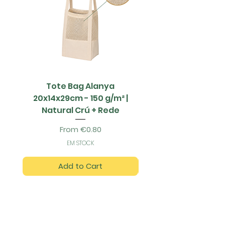
Tote Bag Alanya
Saco Papel - 42x1
20x14x29cm - 150 g/m² |
Natural Crú + Rede
Sale Price
From
€0.80
EM STOCK
Add to Cart