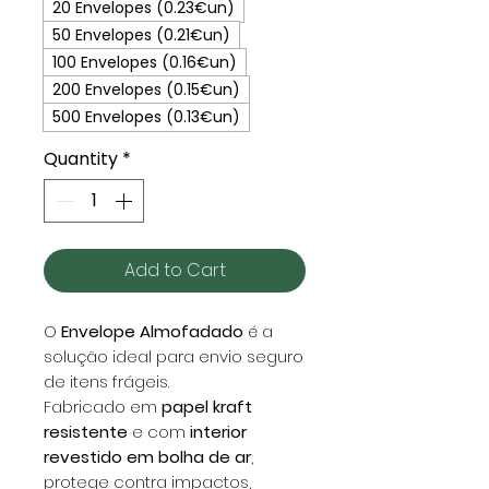
20 Envelopes (0.23€un)
50 Envelopes (0.21€un)
100 Envelopes (0.16€un)
200 Envelopes (0.15€un)
500 Envelopes (0.13€un)
Quantity
*
Add to Cart
O
Envelope Almofadado
é a
solução ideal para envio seguro
de itens frágeis.
Fabricado em
papel kraft
resistente
e com
interior
revestido em bolha de ar
,
protege contra impactos,