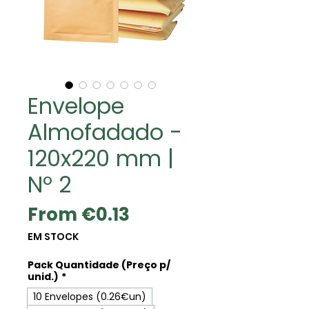
Envelope
Almofadado -
120x220 mm |
Nº 2
Sale
From
€0.13
Price
EM STOCK
Pack Quantidade (Preço p/
unid.)
*
10 Envelopes (0.26€un)