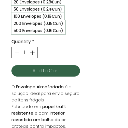
20 Envelopes (0.28€un)
50 Envelopes (0.24€un)
100 Envelopes (0.19€un)
200 Envelopes (0.18€un)
500 Envelopes (0.16€un)
Quantity
*
Add to Cart
O
Envelope Almofadado
é a
solução ideal para envio seguro
de itens frágeis.
Fabricado em
papel kraft
resistente
e com
interior
revestido em bolha de ar
,
protege contra impactos,