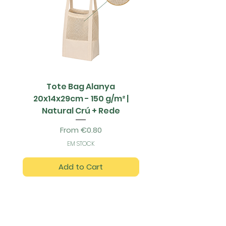
Tote Bag Alanya
Saco Papel - 42x1
20x14x29cm - 150 g/m² |
Natural Crú + Rede
Sale Price
From
€0.80
EM STOCK
Add to Cart