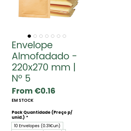
Envelope
Almofadado -
220x270 mm |
Nº 5
Sale
From
€0.16
Price
EM STOCK
Pack Quantidade (Preço p/
unid.)
*
10 Envelopes (0.31€un)