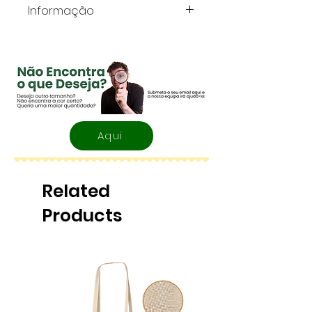
Informação
Rolos fabricados dentro das
normas europeias com
gramagem de 55 gms.
Aqui
Related
Products