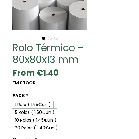
Rolo Térmico -
80x80x13 mm
Sale
From
€1.40
Price
EM STOCK
PACK
*
1 Rolo ( 1.55€un )
5 Rolos ( 1.50€un )
10 Rolos ( 1.45€un )
20 Rolos ( 1.40€un )