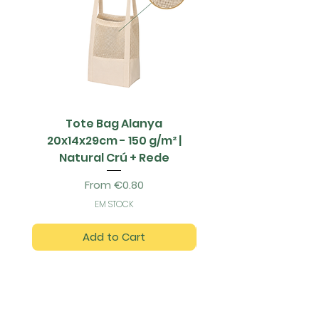
Tote Bag Alanya
Saco Papel - 42x1
20x14x29cm - 150 g/m² |
Natural Crú + Rede
Sale Price
From
€0.80
EM STOCK
Add to Cart