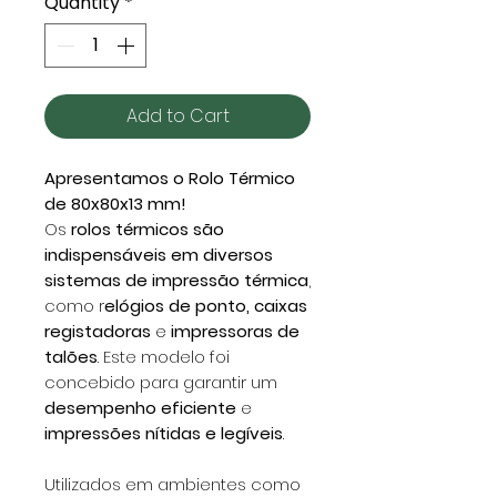
Quantity
*
Add to Cart
Apresentamos o Rolo Térmico
de 80x80x13 mm!
Os
rolos térmicos são
indispensáveis em diversos
sistemas de impressão térmica
,
como r
elógios de ponto, caixas
registadoras
e
impressoras de
talões
. Este modelo foi
concebido para garantir um
desempenho eficiente
e
impressões nítidas e legíveis
.
Utilizados em ambientes como