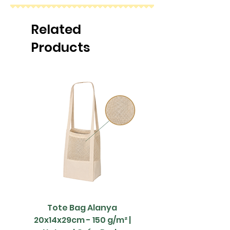
Related
Products
Tote Bag Alanya
Saco Papel - 42x1
20x14x29cm - 150 g/m² |