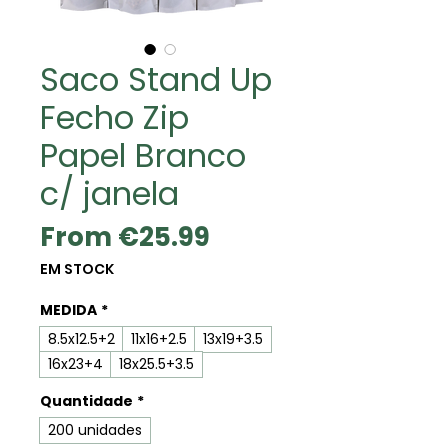
Saco Stand Up
Fecho Zip
Papel Branco
c/ janela
Sale
From
€25.99
Price
EM STOCK
MEDIDA
*
8.5x12.5+2
11x16+2.5
13x19+3.5
16x23+4
18x25.5+3.5
Quantidade
*
200 unidades