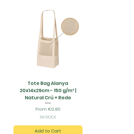
Tote Bag Alanya
Saco Papel - 42x1
20x14x29cm - 150 g/m² |
Natural Crú + Rede
Sale Price
From
€0.80
EM STOCK
Add to Cart