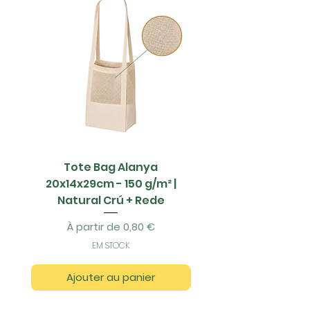
Tote Bag Alanya
Saco Papel - 42x1
20x14x29cm - 150 g/m² |
Natural Crú + Rede
Prix promotionnel
À partir de
0,80 €
EM STOCK
Ajouter au panier