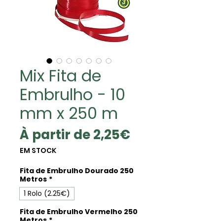
Mix Fita de
Embrulho - 10
mm x 250 m
Prix
À partir de
2,25€
promotionne
EM STOCK
Fita de Embrulho Dourado 250
Metros
*
1 Rolo (2.25€)
Fita de Embrulho Vermelho 250
Metros
*