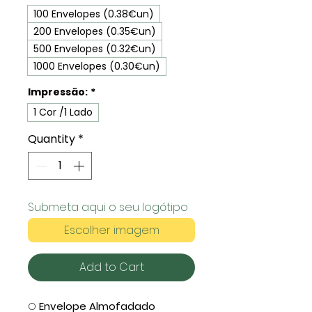
100 Envelopes (0.38€un)
200 Envelopes (0.35€un)
500 Envelopes (0.32€un)
1000 Envelopes (0.30€un)
Impressão:
*
1 Cor /1 Lado
Quantity
*
Submeta aqui o seu logótipo
Escolher imagem
Add to Cart
O
Envelope Almofadado