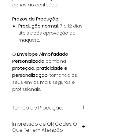
danos ao conteúdo.
Prazos de Produção:
Produção normal:
7 a 12 dias
úteis após aprovação da
maquete.
O
Envelope Almofadado
Personalizado
combina
proteção, praticidade e
personalização
, tornando os
seus envios mais seguros e
profissionais.
Tempo de Produção:
Personalizações - Primeira
Impressão de QR Codes: O
Encomenda
Que Ter em Atenção:
Impressão 1 Cor:
O tempo