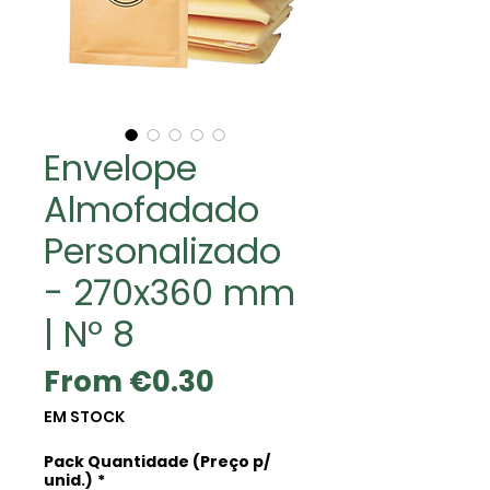
Envelope
Almofadado
Personalizado
- 270x360 mm
| Nº 8
Sale
From
€0.30
Price
EM STOCK
Pack Quantidade (Preço p/
unid.)
*