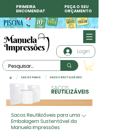
PRIMEIRA
PEÇA O SEU
ENCOMENDA?
ORÇAMENTO
Login
/
/
SACOS PANO
SACOS REUTILIZÁVEIS
SACOS
REUTILIZÁVEIS
Sacos Reutilizáveis para uma
Embalagem Sustentável da
Manuela Impressões