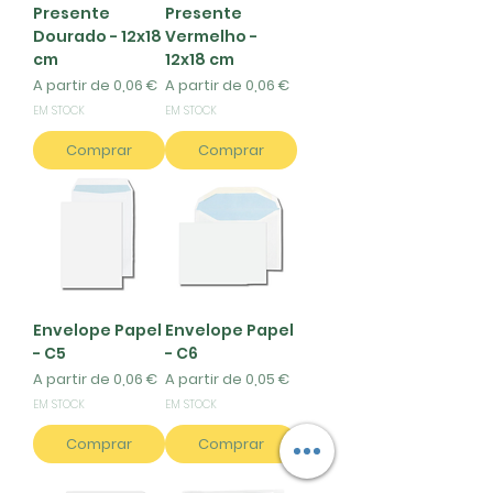
comprometidos em oferecer
Presente
Presente
uma variedade de envelopes
Dourado - 12x18
Vermelho -
cm
de alta qualidade que
12x18 cm
Preço promocional
Preço promocional
A partir de
atendam às suas
0,06 €
A partir de
0,06 €
necessidades de
EM STOCK
EM STOCK
correspondência e
Comprar
Comprar
embalagem. Com uma ampla
gama de opções disponíveis e
a capacidade de
personalização, estamos aqui
para ajudá-lo a encontrar o
envelope perfeito para suas
necessidades específicas.
Envelope Papel
Envelope Papel
- C5
- C6
Preço promocional
Preço promocional
A partir de
0,06 €
A partir de
0,05 €
EM STOCK
EM STOCK
Comprar
Comprar