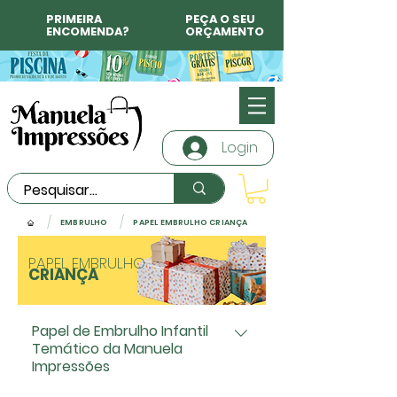
PRIMEIRA
PEÇA O SEU
ENCOMENDA?
ORÇAMENTO
Login
/
/
EMBRULHO
PAPEL EMBRULHO CRIANÇA
PAPEL EMBRULHO
CRIANÇA
Papel de Embrulho Infantil
Temático da Manuela
Impressões