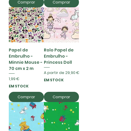
Comprar
Comprar
Papel de
Rolo Papel de
Embrulho -
Embrulho -
Minnie Mouse -
Princess Doll
70 cm x 2 m
Preço promocional
A partir de
29,90 €
Preço
1,99 €
EM STOCK
EM STOCK
Comprar
Comprar