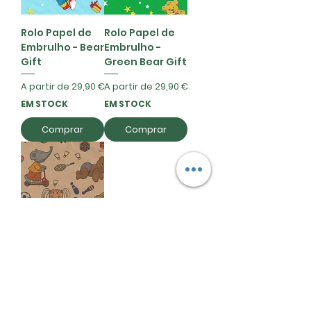
Rolo Papel de
Rolo Papel de
Embrulho - Bear
Embrulho -
Gift
Green Bear Gift
Preço promocional
Preço promocional
A partir de
29,90 €
A partir de
29,90 €
EM STOCK
EM STOCK
Comprar
Comprar
Rolo Papel de
Embrulho -
Child Dolls
Preço promocional
A partir de
29,90 €