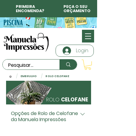
PRIMEIRA
PEÇA O SEU
ENCOMENDA?
ORÇAMENTO
Login
/
/
EMBRULHO
ROLO CELOFANE
ROLO
CELOFANE
Opções de Rolo de Celofane
da Manuela Impressões
Explore nossa variedade de