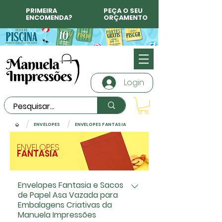
PRIMEIRA
PEÇA O SEU
ENCOMENDA?
ORÇAMENTO
Login
/
/
ENVELOPES
ENVELOPES FANTASIA
ENVELOPES
FANTASIA
Envelopes Fantasia e Sacos
de Papel Asa Vazada para
Embalagens Criativas da
Manuela Impressões