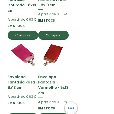
Dourado - 8x13
- 8x13 cm
cm
Preço promocional
A partir de
0,03 €
Preço promocional
A partir de
0,03 €
EM STOCK
EM STOCK
Comprar
Comprar
Envelope
Envelope
Fantasia Rosa -
Fantasia
8x13 cm
Vermelho - 8x13
cm
Preço promocional
A partir de
0,03 €
Preço promocional
A partir de
0,03 €
EM STOCK
EM STOCK