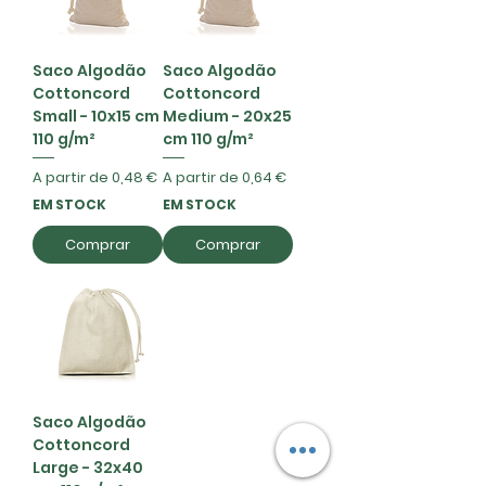
Saco Algodão
Saco Algodão
Cottoncord
Cottoncord
Small - 10x15 cm
Medium - 20x25
110 g/m²
cm 110 g/m²
Preço promocional
Preço promocional
A partir de
0,48 €
A partir de
0,64 €
EM STOCK
EM STOCK
Comprar
Comprar
Saco Algodão
Cottoncord
Large - 32x40