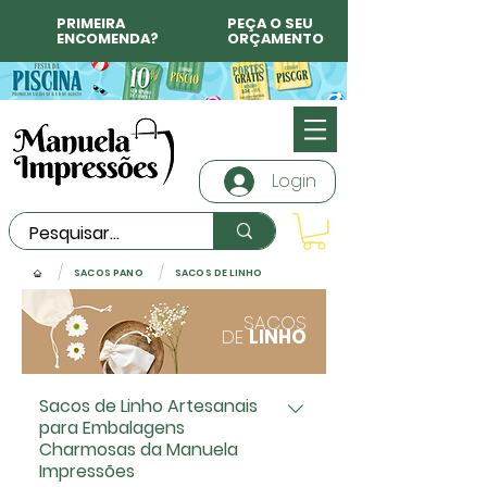
PRIMEIRA
PEÇA O SEU
ENCOMENDA?
ORÇAMENTO
Login
/
/
SACOS PANO
SACOS DE LINHO
SACOS
DE
LINHO
Sacos de Linho Artesanais
para Embalagens
Charmosas da Manuela
Impressões