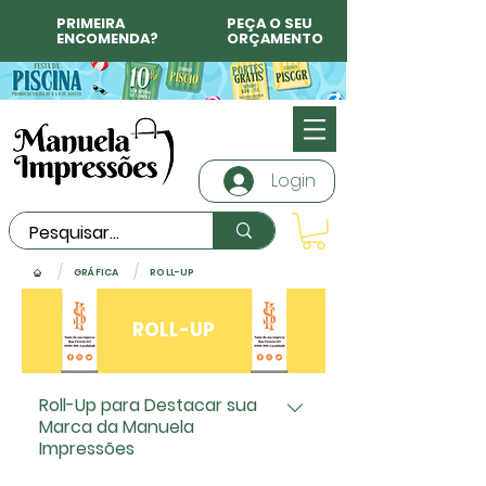
PRIMEIRA
PEÇA O SEU
ENCOMENDA?
ORÇAMENTO
Login
/
/
GRÁFICA
ROLL-UP
ROLL-UP
Roll-Up para Destacar sua
Marca da Manuela
Impressões