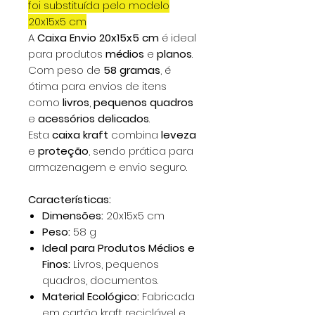
foi substituída pelo modelo
20x15x5 cm
A
Caixa Envio 20x15x5 cm
é ideal
para produtos
médios
e
planos
.
Com peso de
58 gramas
, é
ótima para envios de itens
como
livros
,
pequenos quadros
e
acessórios delicados
.
Esta
caixa kraft
combina
leveza
e
proteção
, sendo prática para
armazenagem e envio seguro.
Características:
Dimensões:
20x15x5 cm
Peso:
58 g
Ideal para Produtos Médios e
Finos:
Livros, pequenos
quadros, documentos.
Material Ecológico:
Fabricada
em cartão kraft reciclável e