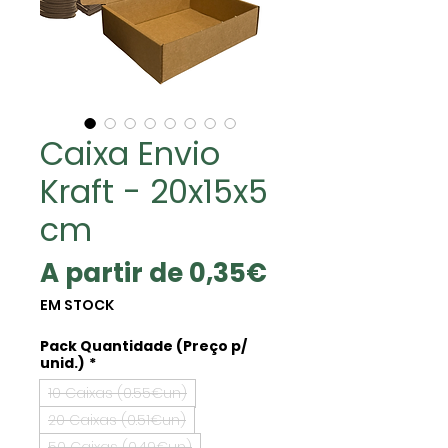
Caixa Envio
Kraft - 20x15x5
cm
Preço
A partir de
0,35€
promocional
EM STOCK
Pack Quantidade (Preço p/
unid.)
*
10 Caixas (0.55€un)
20 Caixas (0.51€un)
50 Caixas (0.49€un)