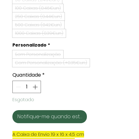
100 Caixas (0.46€un)
250 Caixas (0.44€un)
500 Caixas (042€un)
1000 Caixas (0.39€un)
Personalizado
*
Sem Personalização
Com Personalização (+0.35€un)
Quantidade
*
Esgotado
Notifique-me quando estiver disponível
A Caixa de Envio 19 x 16 x 4,5 cm