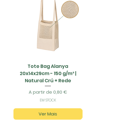
Tote Bag Alanya
Saco Papel - 42x1
20x14x29cm - 150 g/m² |
Natural Crú + Rede
Preço promocional
A partir de
0,80 €
EM STOCK
Ver Mais