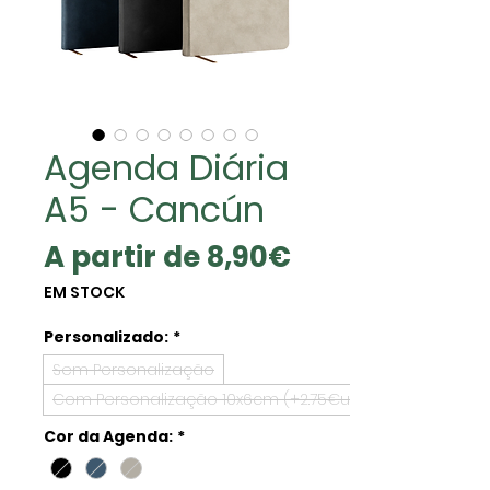
Agenda Diária
A5 - Cancún
Preço
A partir de
8,90€
promocional
EM STOCK
Personalizado:
*
Sem Personalização
Com Personalização 10x6cm (+2.75€un)
Cor da Agenda:
*