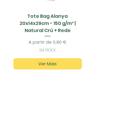
Tote Bag Alanya
Saco Papel - 42x1
20x14x29cm - 150 g/m² |
Natural Crú + Rede
Preço promocional
A partir de
0,80 €
EM STOCK
Ver Mais