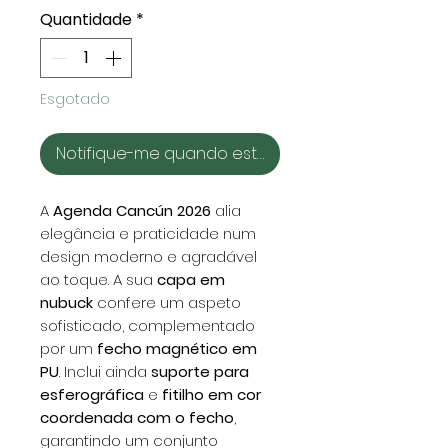
Quantidade
*
Esgotado
Notifique-me quando estiver disponível
A
Agenda Cancún 2026
alia
elegância e praticidade num
design moderno e agradável
ao toque. A sua
capa em
nubuck
confere um aspeto
sofisticado, complementado
por um
fecho magnético em
PU
. Inclui ainda
suporte para
esferográfica
e
fitilho em cor
coordenada com o fecho
,
garantindo um conjunto