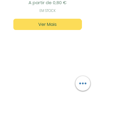
Preço promocional
A partir de
0,80 €
EM STOCK
Ver Mais