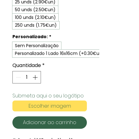
25 unds (2.90€un)
50 unds (2.50€un)
100 unds (2.10€un)
250 unds (1.75€un)
Personalizado:
*
Sem Personalização
Personalizado 1 Lado 16x16cm (+0.30€un)
Quantidade
*
Submeta aqui o seu logótipo
Escolher imagem
Adicionar ao carrinho