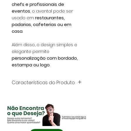
chefs e profissionais de
eventos
, o avental pode ser
usado em
restaurantes,
padarias, cafeterias ou em
casa
.
Além disso, o design simples e
elegante permite
personalização com bordado,
estampa ou logo
.
Características do Produto:
Composição:
97% algodão
reciclado / 3% poliéster
Tamanho:
66 x 90 cm
Gramagem:
140 g/m²
Cor:
Natural (ou conforme
modelo disponível)