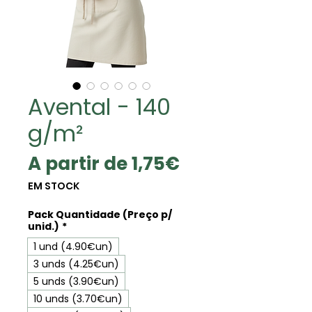
Avental - 140
g/m²
Preço
A partir de
1,75€
promocional
EM STOCK
Pack Quantidade (Preço p/
unid.)
*
1 und (4.90€un)
3 unds (4.25€un)
5 unds (3.90€un)
10 unds (3.70€un)