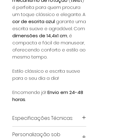
mecanismo de rotação
(
twist
)
é perfeita para quem procura
um toque clássico e elegante. A
cor de escrita azul
garante uma
escrita suave e agradável. Com
dimensões de 14,4x1 cm
, é
compacta e fácil de manusear,
oferecendo conforto e estilo ao
mesmo tempo.
Estilo clássico e escrita suave
para o seu dia a dia!
Encomende já!
Envio em 24-48
horas
.
Especificações Técnicas:
Material
: Madeira
Personalização sob
Dimensões
: 14,4 x 1 cm