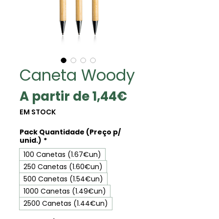
Caneta Woody
Preço
A partir de
1,44€
promocional
EM STOCK
Pack Quantidade (Preço p/
unid.)
*
100 Canetas (1.67€un)
250 Canetas (1.60€un)
500 Canetas (1.54€un)
1000 Canetas (1.49€un)
2500 Canetas (1.44€un)