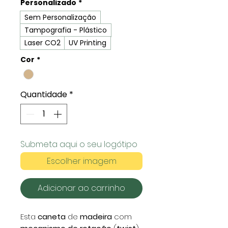
Personalizado
*
Sem Personalização
Tampografia - Plástico
Laser CO2
UV Printing
Cor
*
Quantidade
*
Submeta aqui o seu logótipo
Escolher imagem
Adicionar ao carrinho
Esta
caneta
de
madeira
com