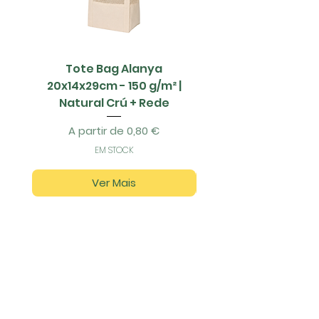
Tote Bag Alanya
Saco Papel - 42x1
20x14x29cm - 150 g/m² |
Natural Crú + Rede
Preço promocional
A partir de
0,80 €
EM STOCK
Ver Mais