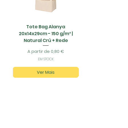
Tote Bag Alanya
Saco Papel - 42x1
20x14x29cm - 150 g/m² |
Natural Crú + Rede
Preço promocional
A partir de
0,80 €
EM STOCK
Ver Mais