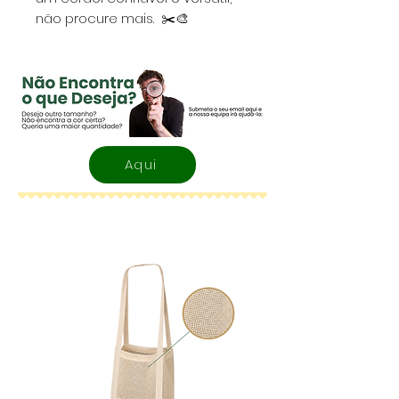
não procure mais. ✂️🎨
Aqui