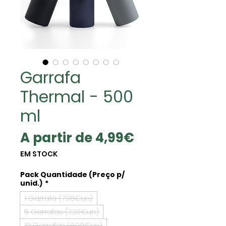
Garrafa
Thermal - 500
ml
Preço
A partir de
4,99€
promocional
EM STOCK
Pack Quantidade (Preço p/
unid.)
*
1 Garrafa (7.90€un)
5 Garrafas (7.20€un)
10 Garrafas (6.90€un)