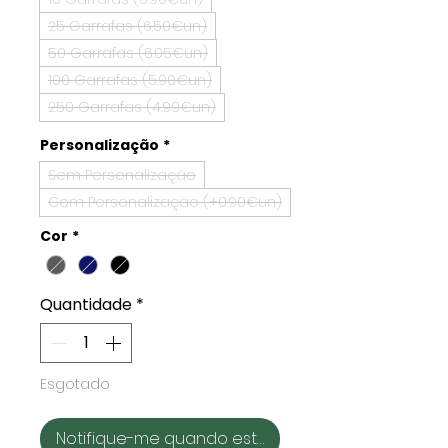
25 Garrafas (6.50€un)
50 Garrafas (6.05€un)
100 Garrafas (5.90€un)
250 Garrafas (4.99€un)
Personalização
*
Sem Personalização
Com Personalização (+0.90€un)
Cor
*
Quantidade
*
Esgotado
Notifique-me quando estiver disponível