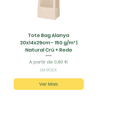
Tote Bag Alanya
Saco Papel - 42x1
20x14x29cm - 150 g/m² |
Natural Crú + Rede
Preço promocional
A partir de
0,80 €
EM STOCK
Ver Mais