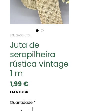
SKU: 2A02-JT01
Juta de
serapilheira
rústica vintage
1 m
Preço
1,99 €
EM STOCK
Quantidade
*