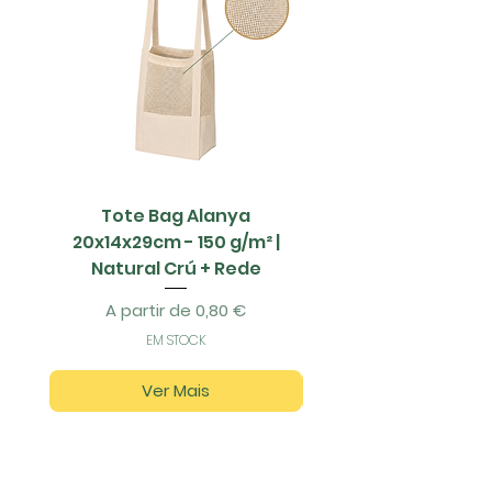
Tote Bag Alanya
Saco Papel - 42x1
20x14x29cm - 150 g/m² |
Natural Crú + Rede
Preço promocional
A partir de
0,80 €
EM STOCK
Ver Mais