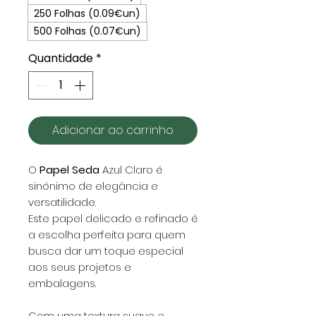
250 Folhas (0.09€un)
500 Folhas (0.07€un)
Quantidade
*
Adicionar ao carrinho
O
Papel Seda
Azul Claro
é
sinónimo de elegância e
versatilidade.
Este papel delicado e refinado é
a escolha perfeita para quem
busca dar um toque especial
aos seus projetos e
embalagens.
Com uma textura suave e