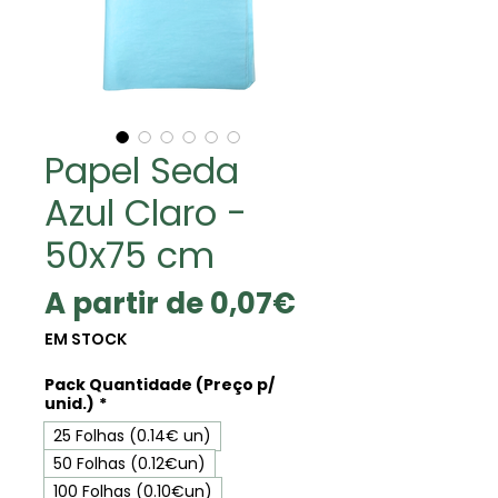
Papel Seda
Azul Claro -
50x75 cm
Preço
A partir de
0,07€
promocional
EM STOCK
Pack Quantidade (Preço p/
unid.)
*
25 Folhas (0.14€ un)
50 Folhas (0.12€un)
100 Folhas (0.10€un)