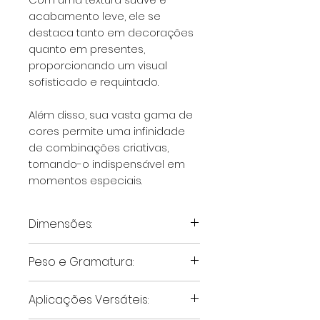
acabamento leve, ele se
destaca tanto em decorações
quanto em presentes,
proporcionando um visual
sofisticado e requintado.
Além disso, sua vasta gama de
cores permite uma infinidade
de combinações criativas,
tornando-o indispensável em
momentos especiais.
Dimensões:
O Papel Seda possui
50 cm de
Peso e Gramatura:
largura e 75 cm de
comprimento
, oferecendo o
Com gramatura de
18 g/m²
,
Aplicações Versáteis:
tamanho ideal para diversas
este papel oferece uma
finalidades, como embrulhos,