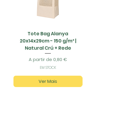
Tote Bag Alanya
Saco Papel - 42x1
20x14x29cm - 150 g/m² |
Natural Crú + Rede
Preço promocional
A partir de
0,80 €
EM STOCK
Ver Mais