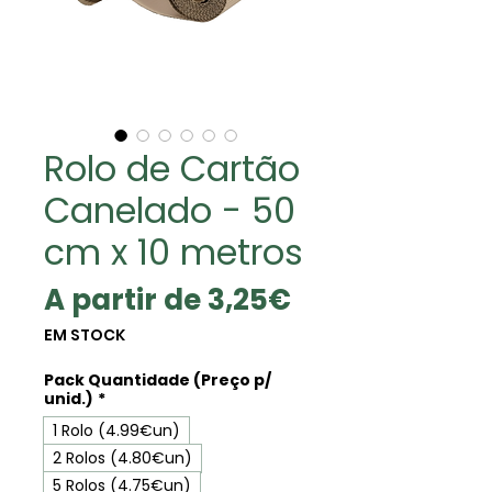
Rolo de Cartão
Canelado - 50
cm x 10 metros
Preço
A partir de
3,25€
promocional
EM STOCK
Pack Quantidade (Preço p/
unid.)
*
1 Rolo (4.99€un)
2 Rolos (4.80€un)
5 Rolos (4.75€un)