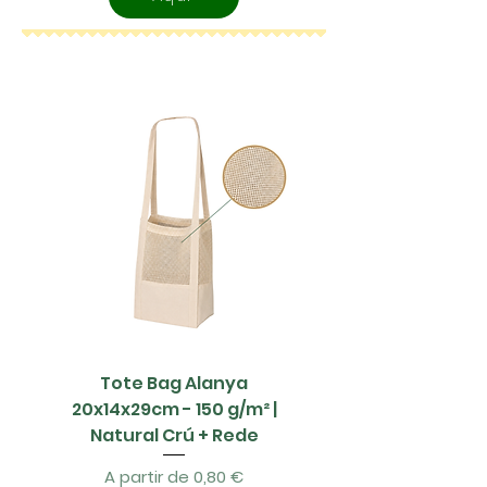
Tote Bag Alanya
Saco Papel - 42x1
20x14x29cm - 150 g/m² |
Natural Crú + Rede
Preço promocional
A partir de
0,80 €