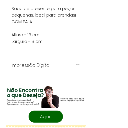
Saco de presente para peças
pequenas, ideal para prendas!
COM PALA
Altura - 13 cm
Largura - 8 cm
Impressão Digital
Na impressão digital existe
a ocorrência de algumas
linhas horizontais e ou
verticais que ocorrem
sempre, mas com
particular destaque em
Aqui
impressões de mancha de
tinta grande.