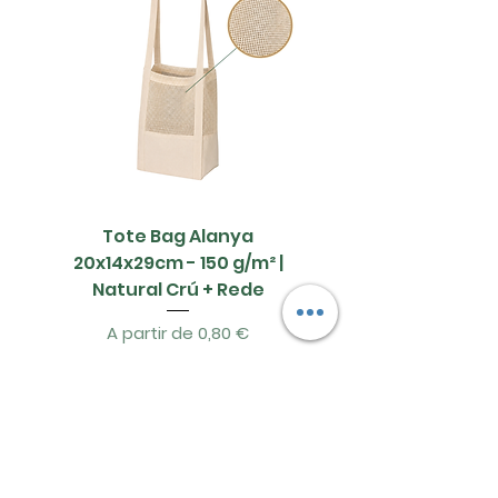
quantidade (100 Sacos).
diferença de 5 cm entre
elas para manter
qualidade.
Tote Bag Alanya
Saco Papel - 42x1
20x14x29cm - 150 g/m² |
Natural Crú + Rede
Preço promocional
A partir de
0,80 €
EM STOCK
Ver Mais