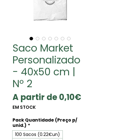
Saco Market
Personalizado
- 40x50 cm |
Nº 2
Preço
A partir de
0,10€
promocional
EM STOCK
Pack Quantidade (Preço p/
unid.)
*
100 Sacos (0.22€un)