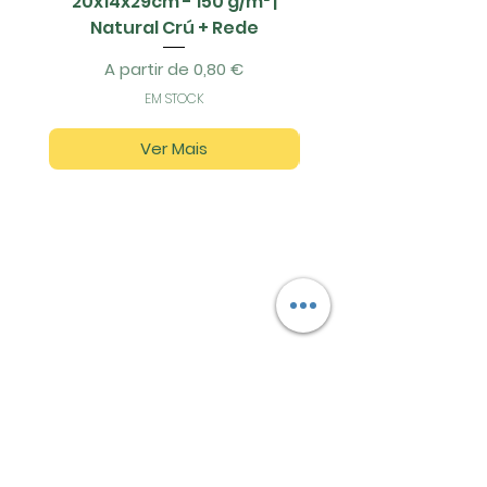
20x14x29cm - 150 g/m² |
Natural Crú + Rede
Preço promocional
A partir de
0,80 €
EM STOCK
Ver Mais