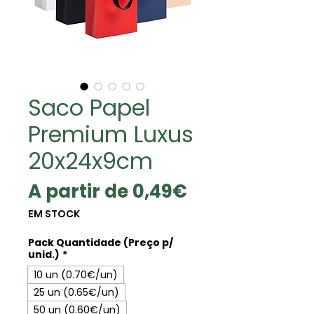
Saco Papel
Premium Luxus
20x24x9cm
Preço
A partir de
0,49€
promocional
EM STOCK
Pack Quantidade (Preço p/
unid.)
*
10 un (0.70€/un)
25 un (0.65€/un)
50 un (0.60€/un)