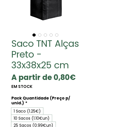
Saco TNT Alças
Preto -
33x38x25 cm
Preço
A partir de
0,80€
promocional
EM STOCK
Pack Quantidade (Preço p/
unid.)
*
1 Saco (1.25€)
10 Sacos (1.10€un)
25 Sacos (0.99€un)