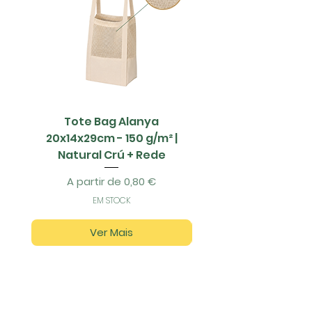
Tote Bag Alanya
Saco Papel - 42x1
20x14x29cm - 150 g/m² |
Natural Crú + Rede
Preço promocional
A partir de
0,80 €
EM STOCK
Ver Mais