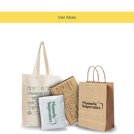
Ver Mais
tos
es.com
azém D