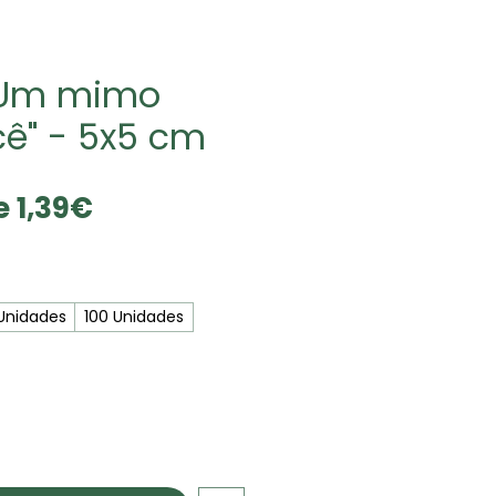
 "Um mimo
cê" - 5x5 cm
Preço
de
1,39€
promocional
Unidades
100 Unidades