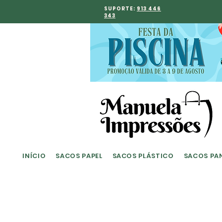
SUPORTE:
913 446
343
INÍCIO
SACOS PAPEL
SACOS PLÁSTICO
SACOS PA