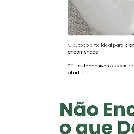
O autocolante ideal para
pre
encomendas
.
São
autoadesivos
e ideais p
oferta
.