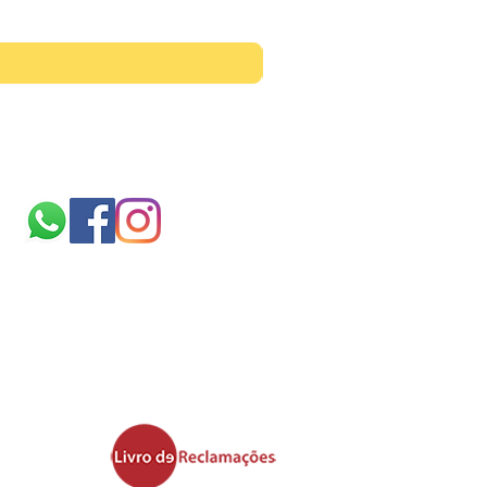
Siga-nos
Sobre
nós
TERMOS E CONDIÇÕES
politica de cookies
Ficheiros validos para
impressão
Área de upload