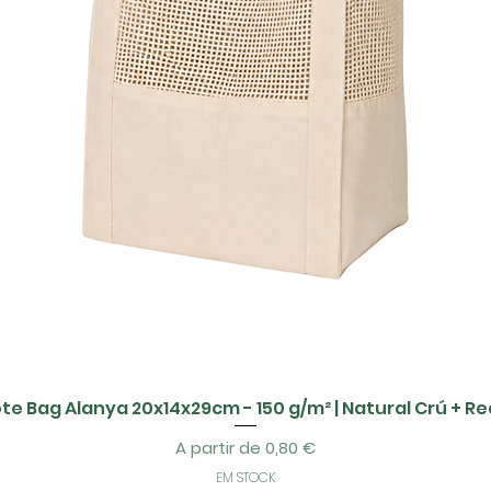
te Bag Alanya 20x14x29cm - 150 g/m² | Natural Crú + R
Preço promocional
A partir de
0,80 €
EM STOCK