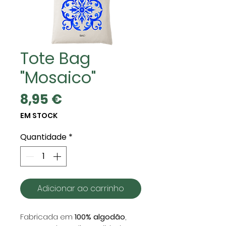
Tote Bag
"Mosaico"
Preço
8,95 €
EM STOCK
Quantidade
*
Adicionar ao carrinho
Fabricada em
100% algodão
,