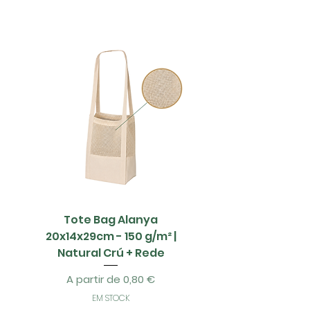
Tote Bag Alanya
Saco Papel - 42x1
20x14x29cm - 150 g/m² |
Natural Crú + Rede
Preço promocional
A partir de
0,80 €
EM STOCK