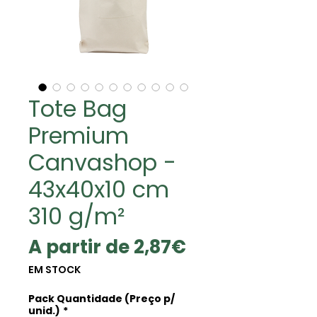
Tote Bag
Premium
Canvashop -
43x40x10 cm
310 g/m²
Preço
A partir de
2,87€
promocional
EM STOCK
Pack Quantidade (Preço p/
unid.)
*