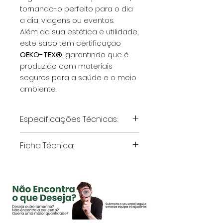
tornando-o perfeito para o dia
a dia, viagens ou eventos.
Além da sua estética e utilidade,
este saco tem certificação
OEKO-TEX®
, garantindo que é
produzido com materiais
seguros para a saúde e o meio
ambiente.
Especificações Técnicas:
Material:
100% Algodão
Ficha Técnica:
Canvas (certificado Oeko-
Tex)
Produto fabricado
Gramagem:
310 g/m²
conforme a norma
OEKO-
Dimensões:
43 x 40 x 10 cm
TEX®
, garantindo
Tipo de Alça:
Longas
segurança e
Resistência ao Peso:
8 kg
sustentabilidade.
Bolso Interior:
Sim