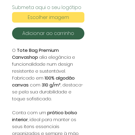
Submeta aqui o seu logótipo
Escolher imagem
Adicionar ao carrinho
O
Tote Bag Premium
Canvashop
alia elegância e
funcionalidade num design
resistente e sustentável.
Fabricado em
100% algodão
canvas
com
310 g/m²
, destaca-
se pela sua durabilidade e
toque sofisticado.
Conta com um
prático bolso
interior
, ideal para manter os
seus itens essenciais
organizados e sempre à mão,