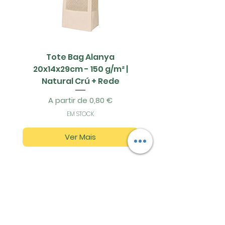
Tote Bag Alanya
Saco Papel - 42x1
20x14x29cm - 150 g/m² |
Natural Crú + Rede
Preço promocional
A partir de
0,80 €
EM STOCK
Ver Mais