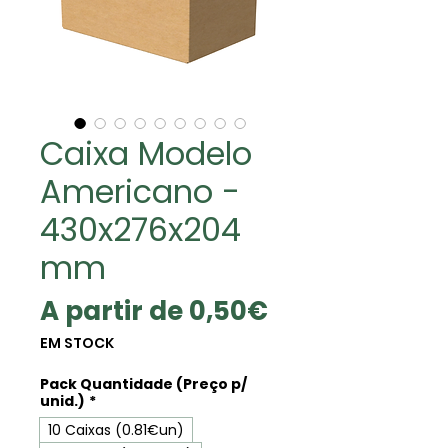
Caixa Modelo
Americano -
430x276x204
mm
Preço
A partir de
0,50€
promocional
EM STOCK
Pack Quantidade (Preço p/
unid.)
*
10 Caixas (0.81€un)