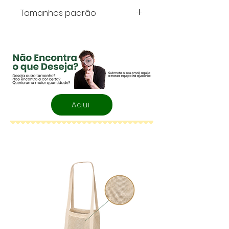
Tamanhos padrão
Tamanhos padrão: As caixas
modelo americano estão
disponíveis em uma
variedade de tamanhos
padrão para atender a
diferentes necessidades. Os
Aqui
tamanhos são especificados
por três dimensões:
comprimento (L), largura (W)
e altura (H).