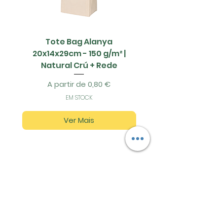
Tote Bag Alanya
Saco Papel - 42x1
20x14x29cm - 150 g/m² |
Natural Crú + Rede
Preço promocional
A partir de
0,80 €
EM STOCK
Ver Mais