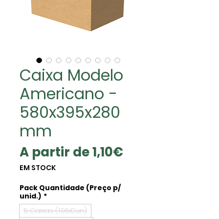
Caixa Modelo
Americano -
580x395x280
mm
Preço
A partir de
1,10€
promocional
EM STOCK
Pack Quantidade (Preço p/
unid.)
*
5 Caixas (1.95€un)