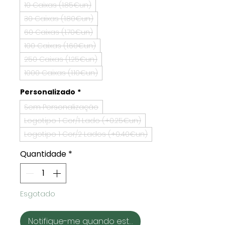
10 Caixas (1.85€un)
30 Caixas (1.80€un)
60 Caixas (1.70€un)
100 Caixas (1.60€un)
250 Caixas (1.25€un)
1000 Caixas (1.10€un)
Personalizado
*
Sem Personalização
Logotipo 1 Cor/1 Lado (+0.25€un)
Logotipo 1 Cor/2 Lados (+0.40€un)
Quantidade
*
Esgotado
Notifique-me quando estiver disponível