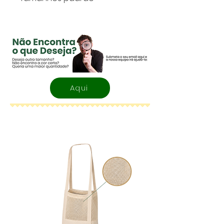
Tamanhos padrão: As caixas
modelo americano estão
disponíveis em uma
variedade de tamanhos
padrão para atender a
diferentes necessidades. Os
Aqui
tamanhos são especificados
por três dimensões:
comprimento (L), largura (W)
e altura (H).